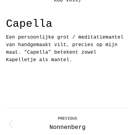
Rob Voss)
Capella
Een persoonlijke grot / meditatiemantel
van handgemaakt vilt, precies op mijn
maat. “Capella” betekent zowel
Kapelletje als mantel.
Project
PREVIOUS
navigation
Nonnenberg
Previous
project: